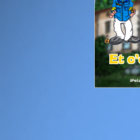
Et c'
iPet