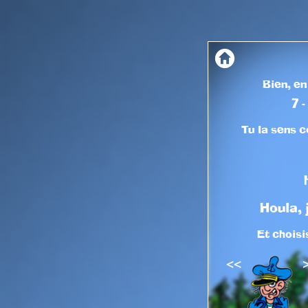
Bien, e
7
-
Tu la sens 
Houla, 
Et choisi
<<